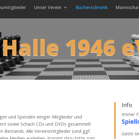
eumitglieder
Unser Verein
Bücherschrank
Mannscha
 Halle 1946 e
Info
Immer Fr
ngen und Spenden einiger Mitglieder und
Spiell
chern sowie Schach CDs und DVDs gesammelt.
len Bestands. Alle Vereinsmitglieder (und ggf.
Gäste si
nzelne Medien ausleihen. Kommt dazu bitte zum