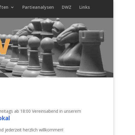
ften
Partieanalysen
DWZ
Links
V
eitags ab 18:00 Vereinsabend in unserem
okal
nd jederzeit herzlich willkommen!