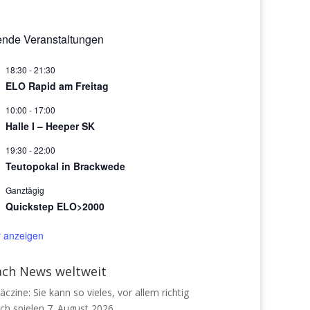
nde Veranstaltungen
18:30
-
21:30
ELO Rapid am Freitag
10:00
-
17:00
Halle I – Heeper SK
19:30
-
22:00
Teutopokal in Brackwede
Ganztägig
Quickstep ELO>2000
r anzeigen
ach News weltweit
äczine: Sie kann so vieles, vor allem richtig
ch spielen
7. August 2026