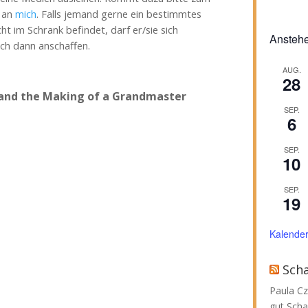
l an
mich
. Falls jemand gerne ein bestimmtes
t im Schrank befindet, darf er/sie sich
Anstehe
uch dann anschaffen.
AUG.
28
 and the Making of a Grandmaster
SEP.
6
SEP.
10
SEP.
19
Kalende
Sch
Paula Cz
gut Scha