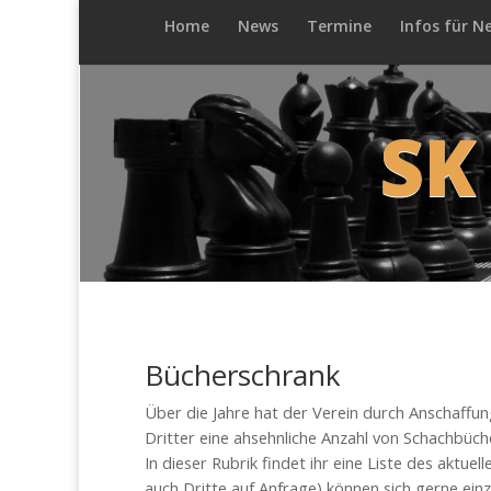
Home
News
Termine
Infos für N
SK
Bücherschrank
Über die Jahre hat der Verein durch Anschaffu
Dritter eine ahsehnliche Anzahl von Schachbü
In dieser Rubrik findet ihr eine Liste des aktuel
auch Dritte auf Anfrage) können sich gerne ei