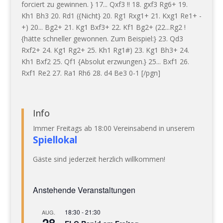
forciert zu gewinnen. } 17... Qxf3 !! 18. gxf3 Rg6+ 19.
Kh1 Bh3 20. Rd1 ({Nicht} 20. Rg1 Rxg1+ 21. Kxg1 Re1+ -
+) 20... Bg2+ 21. Kg1 Bxf3+ 22. Kf1 Bg2+ (22...Rg2 !
{hätte schneller gewonnen. Zum Beispiel:} 23. Qd3
Rxf2+ 24. Kg1 Rg2+ 25. Kh1 Rg1#) 23. Kg1 Bh3+ 24.
Kh1 Bxf2 25. Qf1 {Absolut erzwungen.} 25... Bxf1 26.
Rxf1 Re2 27. Ra1 Rh6 28. d4 Be3 0-1 [/pgn]
Info
Immer Freitags ab 18:00 Vereinsabend in unserem
Spiellokal
Gäste sind jederzeit herzlich willkommen!
Anstehende Veranstaltungen
18:30
-
21:30
AUG.
28