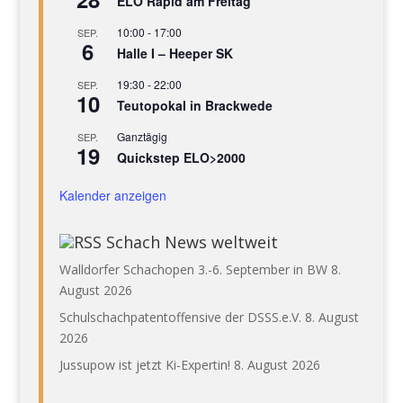
ELO Rapid am Freitag
10:00
-
17:00
SEP.
6
Halle I – Heeper SK
19:30
-
22:00
SEP.
10
Teutopokal in Brackwede
Ganztägig
SEP.
19
Quickstep ELO>2000
Kalender anzeigen
Schach News weltweit
Walldorfer Schachopen 3.-6. September in BW
8.
August 2026
Schulschachpatentoffensive der DSSS.e.V.
8. August
2026
Jussupow ist jetzt Ki-Expertin!
8. August 2026