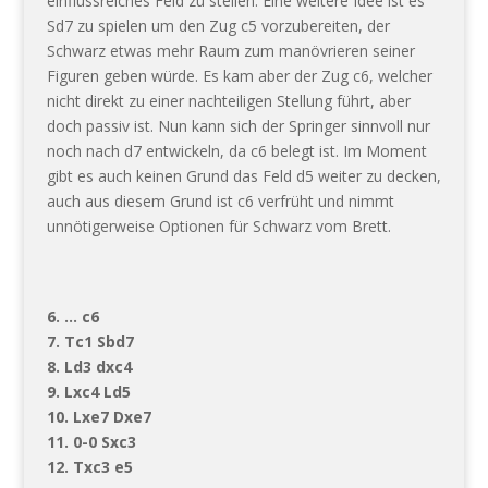
einflussreiches Feld zu stellen. Eine weitere Idee ist es
Sd7 zu spielen um den Zug c5 vorzubereiten, der
Schwarz etwas mehr Raum zum manövrieren seiner
Figuren geben würde. Es kam aber der Zug c6, welcher
nicht direkt zu einer nachteiligen Stellung führt, aber
doch passiv ist. Nun kann sich der Springer sinnvoll nur
noch nach d7 entwickeln, da c6 belegt ist. Im Moment
gibt es auch keinen Grund das Feld d5 weiter zu decken,
auch aus diesem Grund ist c6 verfrüht und nimmt
unnötigerweise Optionen für Schwarz vom Brett.
6. … c6
7. Tc1 Sbd7
8. Ld3 dxc4
9. Lxc4 Ld5
10. Lxe7 Dxe7
11. 0-0 Sxc3
12. Txc3 e5