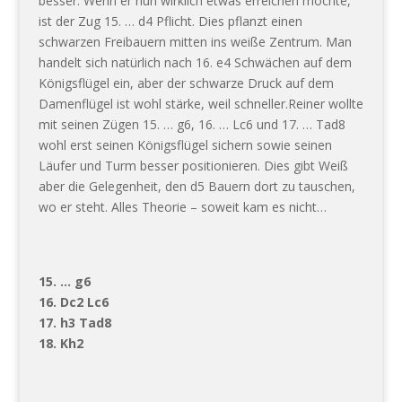
besser. Wenn er nun wirklich etwas erreichen möchte,
ist der Zug 15. … d4 Pflicht. Dies pflanzt einen
schwarzen Freibauern mitten ins weiße Zentrum. Man
handelt sich natürlich nach 16. e4 Schwächen auf dem
Königsflügel ein, aber der schwarze Druck auf dem
Damenflügel ist wohl stärke, weil schneller.Reiner wollte
mit seinen Zügen 15. … g6, 16. … Lc6 und 17. … Tad8
wohl erst seinen Königsflügel sichern sowie seinen
Läufer und Turm besser positionieren. Dies gibt Weiß
aber die Gelegenheit, den d5 Bauern dort zu tauschen,
wo er steht. Alles Theorie – soweit kam es nicht…
15. … g6
16. Dc2 Lc6
17. h3 Tad8
18. Kh2