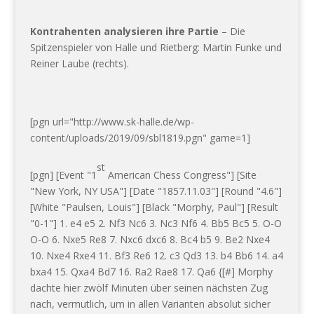
Kontrahenten analysieren ihre Partie
– Die
Spitzenspieler von Halle und Rietberg: Martin Funke und
Reiner Laube (rechts).
[pgn url="http://www.sk-halle.de/wp-
content/uploads/2019/09/sbl1819.pgn" game=1]
st
[pgn] [Event "1
American Chess Congress"] [Site
"New York, NY USA"] [Date "1857.11.03"] [Round "4.6"]
[White "Paulsen, Louis"] [Black "Morphy, Paul"] [Result
"0-1"] 1. e4 e5 2. Nf3 Nc6 3. Nc3 Nf6 4. Bb5 Bc5 5. O-O
O-O 6. Nxe5 Re8 7. Nxc6 dxc6 8. Bc4 b5 9. Be2 Nxe4
10. Nxe4 Rxe4 11. Bf3 Re6 12. c3 Qd3 13. b4 Bb6 14. a4
bxa4 15. Qxa4 Bd7 16. Ra2 Rae8 17. Qa6 {[#] Morphy
dachte hier zwölf Minuten über seinen nächsten Zug
nach, vermutlich, um in allen Varianten absolut sicher