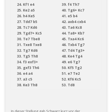
24. Kf1 e4
39. f4 Th7
25. Ke2 a5
40. Tg6+ Kc7
26. h4 Ke5
41. e5 b4
27. Tdd7 b5
42. axb4 cxb4
28. Tc7 Kd6
43. Ta6 Kc8
29. Tgd7+ Kc5
44. Ta8+ Kb7
30. Te7 Tbe8
45. Txa4 Kc6
31. Txe8 Txe8
46. Txb4 Tg7
32. Tg7 Kd6
47. Td4 Tg3+
33. Tg5 Th8
48. Ke4 Tg4
34. f3 exf3+
49. e6 Tg7
35. gxf3 Th6
50. Kf5 Tg2
36. e4 a4
51. e7 Te2
37. a3 c5
52. Kf6 Kc5
38. Ke3 Th8
53. Td8
In dieser Stellung gab Schwarz kurz vor der