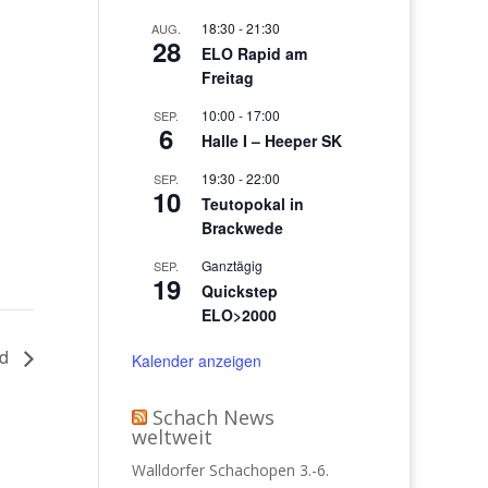
18:30
-
21:30
AUG.
28
ELO Rapid am
Freitag
10:00
-
17:00
SEP.
6
Halle I – Heeper SK
19:30
-
22:00
SEP.
10
Teutopokal in
Brackwede
Ganztägig
SEP.
19
Quickstep
ELO>2000
rd
Kalender anzeigen
Schach News
weltweit
Walldorfer Schachopen 3.-6.