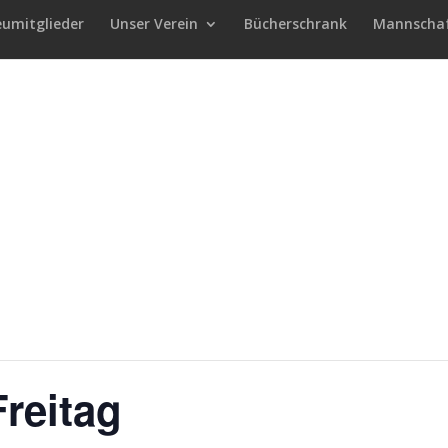
eumitglieder
Unser Verein
Bücherschrank
Mannscha
reitag