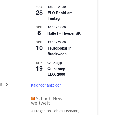
18:30
-
21:30
AUG.
28
ELO Rapid am
Freitag
10:00
-
17:00
SEP.
6
Halle I – Heeper SK
19:00
-
22:00
SEP.
10
Teutopokal in
Brackwede
Ganztägig
SEP.
19
Quickstep
ELO>2000
en
Kalender anzeigen
Schach News
weltweit
4 Fragen an Tobias Eismann,