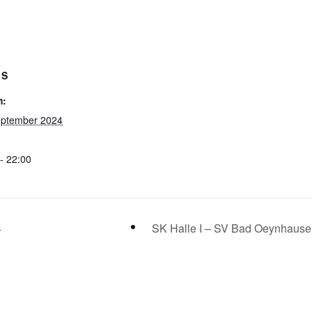
LS
m:
eptember 2024
- 22:00
4
SK Halle I – SV Bad Oeynhaus