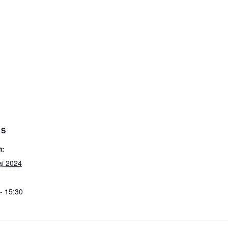
LS
m:
ai 2024
- 15:30