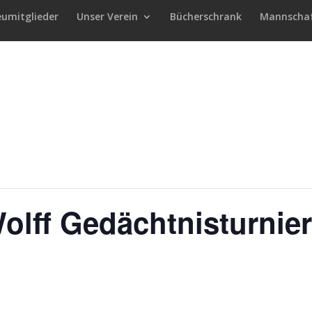
eumitglieder
Unser Verein
Bücherschrank
Mannscha
Wolff Gedächtnisturnier