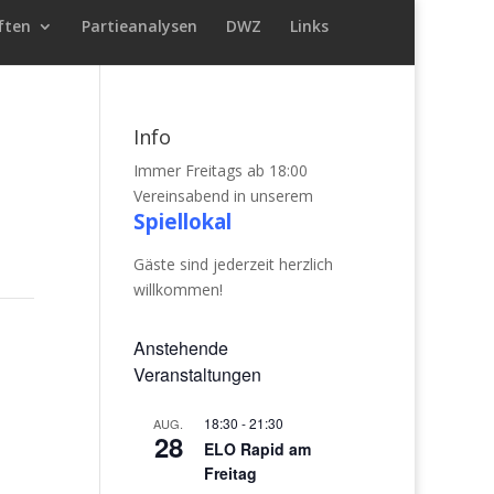
ften
Partieanalysen
DWZ
Links
Info
Immer Freitags ab 18:00
Vereinsabend in unserem
Spiellokal
Gäste sind jederzeit herzlich
willkommen!
Anstehende
Veranstaltungen
18:30
-
21:30
AUG.
28
ELO Rapid am
Freitag