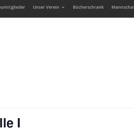
eumitglieder
Unser Verein
Bücherschrank
Mannscha
le I