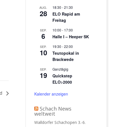
18:30
-
21:30
AUG.
28
ELO Rapid am
Freitag
10:00
-
17:00
SEP.
6
Halle I – Heeper SK
19:30
-
22:00
SEP.
10
Teutopokal in
Brackwede
Ganztägig
SEP.
19
Quickstep
ELO>2000
nd
Kalender anzeigen
Schach News
weltweit
Walldorfer Schachopen 3.-6.