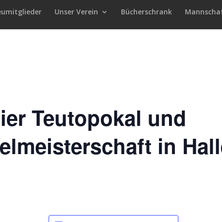
eumitglieder
Unser Verein
Bücherschrank
Mannscha
ier Teutopokal und
elmeisterschaft in Hal