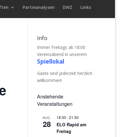
ften
Partieanalysen
DWZ
Links
Info
Immer Freitags ab 18:00
Vereinsabend in unserem
Spiellokal
Gäste sind jederzeit herzlich
willkommen!
le
Anstehende
Veranstaltungen
18:30
-
21:30
AUG.
28
ELO Rapid am
Freitag