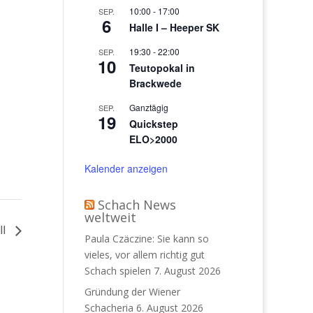
10:00
-
17:00
SEP.
6
Halle I – Heeper SK
19:30
-
22:00
SEP.
10
Teutopokal in
Brackwede
Ganztägig
SEP.
19
Quickstep
ELO>2000
Kalender anzeigen
Schach News
weltweit
II
Paula Czäczine: Sie kann so
vieles, vor allem richtig gut
Schach spielen
7. August 2026
Gründung der Wiener
Schacheria
6. August 2026