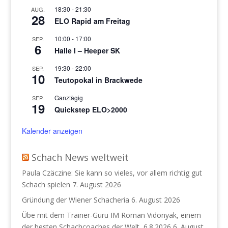
18:30
-
21:30
AUG.
28
ELO Rapid am Freitag
10:00
-
17:00
SEP.
6
Halle I – Heeper SK
19:30
-
22:00
SEP.
10
Teutopokal in Brackwede
Ganztägig
SEP.
19
Quickstep ELO>2000
Kalender anzeigen
Schach News weltweit
Paula Czäczine: Sie kann so vieles, vor allem richtig gut
Schach spielen
7. August 2026
Gründung der Wiener Schacheria
6. August 2026
Übe mit dem Trainer-Guru IM Roman Vidonyak, einem
der besten Schachcoaches der Welt, 6.8.2026
6. August