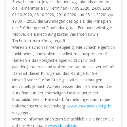
Erwachsene an. Jeweils donnerstags abends erlernen
die Teilnehmer an 5 Terminen (17.09.2020, 24.09.2020,
01.10.2020, 08.10.2020, 29.10.2020 und 05.11.2020) von
19:00 – 20:30 die Grundlagen des Spiels, die Prinzipien
der Eröffnung und Planfindung, das Erkennen wichtiger
Motive, die Berechnung kurzer Varianten sowie
T
echniken zum Königsangriff.
Waren Sie schon immer neugierig, wie Schach eigentlich
funktioniert, und wollen es selbst mal ausprobieren?
Haben Sie das königliche Spiel kürzlich für sich
(wieder-)entdeckt und wollen Ihre Kenntnisse vertiefen?
Dann ist dieser Kurs genau das Richtige für Sie!
Unser Trainer Stefan Guhe gestaltet die Übungen
individuell, je nach Vorkenntnissen der Teilnehmer. Der
Kurs findet in der ehemaligen Destille unter der
Stadtbibliothek in Halle statt. Anmeldungen nimmt die
Volkshochschule Ravensberg (
www.vhs-ravensberg.de
)
entgegen.
Weitere Informationen zum Schachklub Halle finden Sie
auf der Homepage
www.sk-halle.de
.