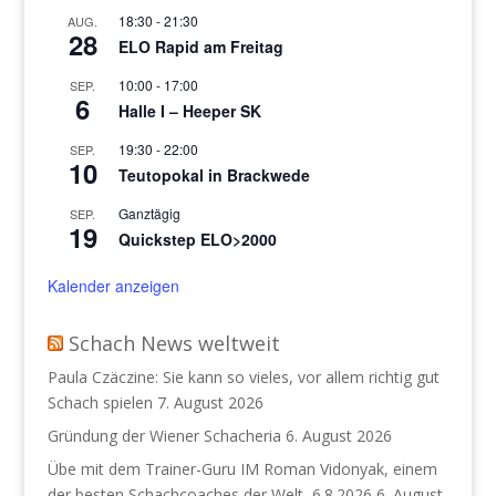
18:30
-
21:30
AUG.
28
ELO Rapid am Freitag
10:00
-
17:00
SEP.
6
Halle I – Heeper SK
19:30
-
22:00
SEP.
10
Teutopokal in Brackwede
Ganztägig
SEP.
19
Quickstep ELO>2000
Kalender anzeigen
Schach News weltweit
Paula Czäczine: Sie kann so vieles, vor allem richtig gut
Schach spielen
7. August 2026
Gründung der Wiener Schacheria
6. August 2026
Übe mit dem Trainer-Guru IM Roman Vidonyak, einem
der besten Schachcoaches der Welt, 6.8.2026
6. August