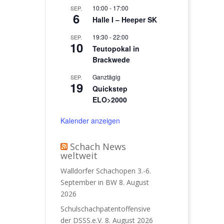
10:00
-
17:00
SEP.
6
Halle I – Heeper SK
19:30
-
22:00
SEP.
10
Teutopokal in
Brackwede
Ganztägig
SEP.
19
Quickstep
ELO>2000
Kalender anzeigen
Schach News
weltweit
Walldorfer Schachopen 3.-6.
September in BW
8. August
2026
Schulschachpatentoffensive
der DSSS.e.V.
8. August 2026