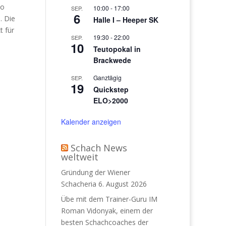
mo
10:00
-
17:00
SEP.
6
. Die
Halle I – Heeper SK
t für
19:30
-
22:00
SEP.
10
Teutopokal in
Brackwede
Ganztägig
SEP.
19
Quickstep
ELO>2000
Kalender anzeigen
Schach News
weltweit
Gründung der Wiener
Schacheria
6. August 2026
Übe mit dem Trainer-Guru IM
Roman Vidonyak, einem der
besten Schachcoaches der