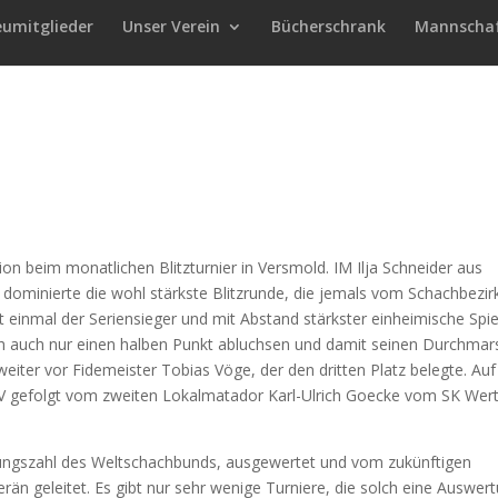
eumitglieder
Unser Verein
Bücherschrank
Mannscha
n beim monatlichen Blitzturnier in Versmold. IM Ilja Schneider aus
 dominierte die wohl stärkste Blitzrunde, die jemals vom Schachbezir
 einmal der Seriensieger und mit Abstand stärkster einheimische Spie
ich auch nur einen halben Punkt abluchsen und damit seinen Durchmar
iter vor Fidemeister Tobias Vöge, der den dritten Platz belegte. Auf
V gefolgt vom zweiten Lokalmatador Karl-Ulrich Goecke vom SK Wer
ungszahl des Weltschachbunds, ausgewertet und vom zukünftigen
rän geleitet. Es gibt nur sehr wenige Turniere, die solch eine Auswer