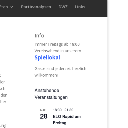
ften
Partieanalysen
DWZ
Links
Info
Immer Freitags ab 18:00
Vereinsabend in unserem
Spiellokal
Gäste sind jederzeit herzlich
willkommen!
k
ler
sch
Anstehende
 den
Veranstaltungen
ther
18:30
-
21:30
AUG.
28
ELO Rapid am
Freitag
tung