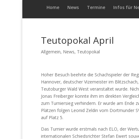
Home
News
Termine
Infos für N
Teutopokal April
Allgemein
,
News
,
Teutopokal
Hoher Besuch beehrte die Schachspieler der Regio
Hannover, deutscher Vizemeister im Blitzschach,
Teutoburger Wald West veranstaltet wurde. Nicht
Jonas Freiberger konnte ihm im direkten Vergle
zum Turniersieg verhindern. Er wurde am Ende zwe
Plätzen folgen Leonid Zeldin vom Dortmunder S
auf Platz 5.
Das Turnier wurde erstmals nach ELO, der Wert
internationalen Schiedsrichter Stefan Ewert souve