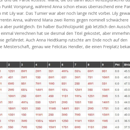
em Punkt Vorsprung, während Anna schon etwas überraschend eine Par
 mit Lily war. Das Turnier war aber noch lange nicht vorbei. Lily gew
nkurrentin Anna, während Maria zwei Remis gegen nominell schwächere
 aber punktgleich. Ein halber Buchholzpunkt gab letztlich den Aussch
ly, einmal Verrechnen hat sie diesmal den Titel gekostet, aber immerhi
t nie gefährdet. Auch Anna Heidtkamp rutschte am Ende noch auf den
che Meisterschaft, genau wie Felicitas Hendler, die einen Freiplatz bek