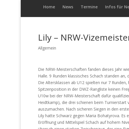
Home
News
Termine
Infos für N
Lily – NRW-Vizemeiste
Allgemein
Die NRW-Meisterschaften fanden dieses Jahr wiede
Halle. 9 Runden klassisches Schach standen an,
Die Altersklassen ab U12 spielten nur 7 Runden, h
Spitzenposition in der DWZ-Rangliste keinen Freip
U10w bei der NRW-Meisterschaft dafür qualifizie
Heidtkamp), die drei schienen beim Turnierstart v
auszumachen. Nach sicheren Siegen in den ersten
Lily hatte Schwarz gegen Maria Bohatyrova. Es en
Eröffnung und Mittelspiel Schach auf hohem Nive
übersah einen starken Zwischenzug, der eine Figur