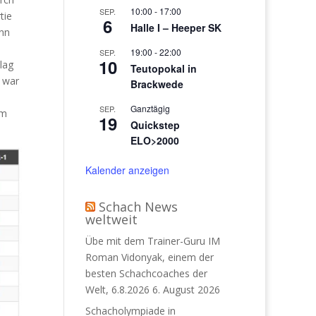
10:00
-
17:00
SEP.
tie
6
Halle I – Heeper SK
ann
19:00
-
22:00
SEP.
10
lag
Teutopokal in
n war
Brackwede
Ganztägig
SEP.
am
19
Quickstep
ELO>2000
Kalender anzeigen
Schach News
weltweit
Übe mit dem Trainer-Guru IM
Roman Vidonyak, einem der
besten Schachcoaches der
Welt, 6.8.2026
6. August 2026
Schacholympiade in