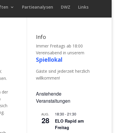
ften
Partieanalysen
DWZ
Links
Info
Immer Freitags ab 18:00
Vereinsabend in unserem
Spiellokal
Gäste sind jederzeit herzlich
K
willkommen!
ken.
n der
Anstehende
a
Veranstaltungen
sich
ng.
18:30
-
21:30
AUG.
28
ELO Rapid am
Freitag
urch