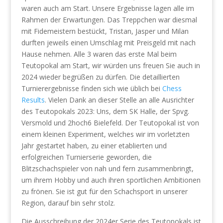
waren auch am Start. Unsere Ergebnisse lagen alle im
Rahmen der Erwartungen. Das Treppchen war diesmal
mit Fidemeistern bestückt, Tristan, Jasper und Milan
durften jeweils einen Umschlag mit Preisgeld mit nach
Hause nehmen. Alle 3 waren das erste Mal beim
Teutopokal am Start, wir würden uns freuen Sie auch in
2024 wieder begrüßen zu dürfen. Die detaillierten
Turnierergebnisse finden sich wie üblich bei
Chess
Results
. Vielen Dank an dieser Stelle an alle Ausrichter
des Teutopokals 2023: Uns, dem SK Halle, der Spvg.
Versmold und 2hoch6 Bielefeld. Der Teutopokal ist von
einem kleinen Experiment, welches wir im vorletzten
Jahr gestartet haben, zu einer etablierten und
erfolgreichen Turnierserie geworden, die
Blitzschachspieler von nah und fern zusammenbringt,
um ihrem Hobby und auch ihren sportlichen Ambitionen
zu frönen. Sie ist gut für den Schachsport in unserer
Region, darauf bin sehr stolz.
Die Ausschreibung der 2024er Serie des Teutopokals ist