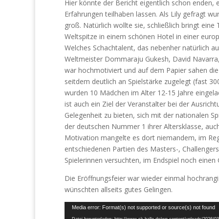
Hier könnte der Bericht eigentlich schon enden, 
Erfahrungen teilhaben lassen. Als Lily gefragt wu
groß. Natürlich wollte sie, schließlich bringt e
Weltspitze in einem schönen Hotel in einer eur
Welches Schachtalent, das nebenher natürlich au
Weltmeister Dommaraju Gukesh, David Navarra, 
war hochmotiviert und auf dem Papier sahen die 
seitdem deutlich an Spielstärke zugelegt (fast 
wurden 10 Mädchen im Alter 12-15 Jahre eingelade
ist auch ein Ziel der Veranstalter bei der Ausri
Gelegenheit zu bieten, sich mit der nationalen S
der deutschen Nummer 1 ihrer Altersklasse, auch 
Motivation mangelte es dort niemandem, im Rege
entschiedenen Partien des Masters-, Challengers-
Spielerinnen versuchten, im Endspiel noch einen
Die Eröffnungsfeier war wieder einmal hochrang
wünschten allseits gutes Gelingen.
Video-
Media error: Format(s) not supported or source(s) not found
Player