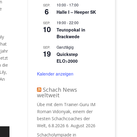
en
10:00
-
17:00
SEP.
e
6
Halle I – Heeper SK
19:00
-
22:00
SEP.
10
Teutopokal in
Brackwede
ly
 hat
Ganztägig
SEP.
Jahr
19
Quickstep
etzt
ELO>2000
n die
ily,
Kalender anzeigen
 An
Schach News
weltweit
Übe mit dem Trainer-Guru IM
Roman Vidonyak, einem der
besten Schachcoaches der
Welt, 6.8.2026
6. August 2026
Schacholympiade in