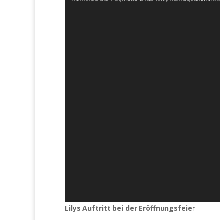
Datei herunterladen: http://www.sk-halle.de/wp-content/uploads/2026
Lilys Auftritt bei der Eröffnungsfeier