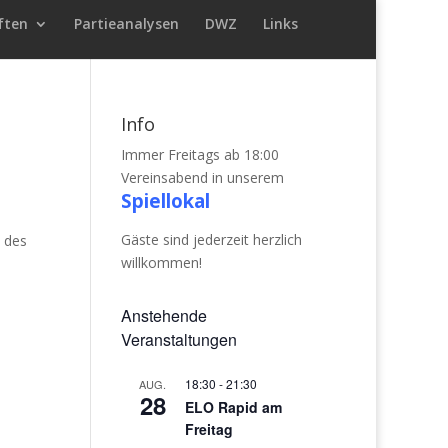
ften
Partieanalysen
DWZ
Links
Info
Immer Freitags ab 18:00
Vereinsabend in unserem
Spiellokal
Gäste sind jederzeit herzlich
e des
willkommen!
Anstehende
Veranstaltungen
18:30
-
21:30
AUG.
28
ELO Rapid am
Freitag