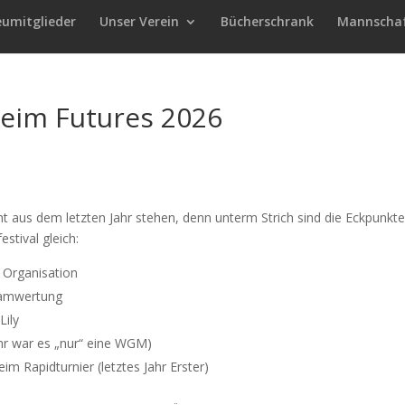
eumitglieder
Unser Verein
Bücherschrank
Mannscha
 beim Futures 2026
ht aus dem letzten Jahr stehen, denn unterm Strich sind die Eckpunkt
stival gleich:
 Organisation
Teamwertung
Lily
ahr war es „nur“ eine WGM)
eim Rapidturnier (letztes Jahr Erster)