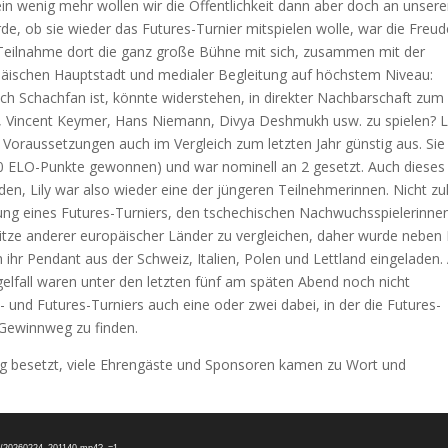
ein wenig mehr wollen wir die Öffentlichkeit dann aber doch an unser
rde, ob sie wieder das Futures-Turnier mitspielen wolle, war die Freud
ine Teilnahme dort die ganz große Bühne mit sich, zusammen mit der
opäischen Hauptstadt und medialer Begleitung auf höchstem Niveau:
ch Schachfan ist, könnte widerstehen, in direkter Nachbarschaft zum
Vincent Keymer, Hans Niemann, Divya Deshmukh usw. zu spielen? Li
Voraussetzungen auch im Vergleich zum letzten Jahr günstig aus. Sie
300 ELO-Punkte gewonnen) und war nominell an 2 gesetzt. Auch dieses 
n, Lily war also wieder eine der jüngeren Teilnehmerinnen. Nicht zul
chtung eines Futures-Turniers, den tschechischen Nachwuchsspielerinne
pitze anderer europäischer Länder zu vergleichen, daher wurde neben L
ihr Pendant aus der Schweiz, Italien, Polen und Lettland eingeladen.
lfall waren unter den letzten fünf am späten Abend noch nicht
 und Futures-Turniers auch eine oder zwei dabei, in der die Futures-
 Gewinnweg zu finden.
ig besetzt, viele Ehrengäste und Sponsoren kamen zu Wort und