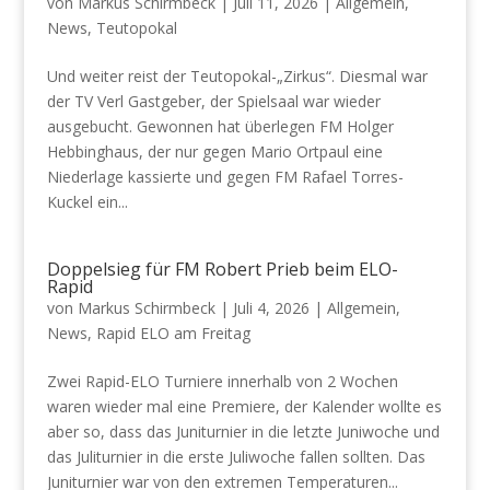
von
Markus Schirmbeck
|
Juli 11, 2026
|
Allgemein
,
News
,
Teutopokal
Und weiter reist der Teutopokal-„Zirkus“. Diesmal war
der TV Verl Gastgeber, der Spielsaal war wieder
ausgebucht. Gewonnen hat überlegen FM Holger
Hebbinghaus, der nur gegen Mario Ortpaul eine
Niederlage kassierte und gegen FM Rafael Torres-
Kuckel ein...
Doppelsieg für FM Robert Prieb beim ELO-
Rapid
von
Markus Schirmbeck
|
Juli 4, 2026
|
Allgemein
,
News
,
Rapid ELO am Freitag
Zwei Rapid-ELO Turniere innerhalb von 2 Wochen
waren wieder mal eine Premiere, der Kalender wollte es
aber so, dass das Juniturnier in die letzte Juniwoche und
das Juliturnier in die erste Juliwoche fallen sollten. Das
Juniturnier war von den extremen Temperaturen...