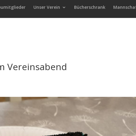
eumitglieder
Unser Verein
Bücherschrank
Mannscha
m Vereinsabend