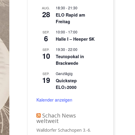
18:30
-
21:30
AUG.
28
ELO Rapid am
Freitag
10:00
-
17:00
SEP.
6
Halle I – Heeper SK
19:30
-
22:00
SEP.
10
Teutopokal in
Brackwede
Ganztägig
SEP.
19
Quickstep
ELO>2000
Kalender anzeigen
Schach News
weltweit
Walldorfer Schachopen 3.-6.