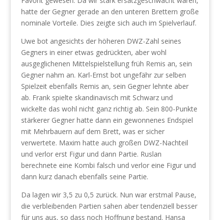
Favorit gewesen. Da wir stark ersatzgeschwächt waren,
hatte der Gegner gerade an den unteren Brettern große
nominale Vorteile. Dies zeigte sich auch im Spielverlauf.
Uwe bot angesichts der höheren DWZ-Zahl seines
Gegners in einer etwas gedrückten, aber wohl
ausgeglichenen Mittelspielstellung früh Remis an, sein
Gegner nahm an. Karl-Ernst bot ungefähr zur selben
Spielzeit ebenfalls Remis an, sein Gegner lehnte aber
ab. Frank spielte skandinavisch mit Schwarz und
wickelte das wohl nicht ganz richtig ab. Sein 800-Punkte
stärkerer Gegner hatte dann ein gewonnenes Endspiel
mit Mehrbauern auf dem Brett, was er sicher
verwertete. Maxim hatte auch großen DWZ-Nachteil
und verlor erst Figur und dann Partie. Ruslan
berechnete eine Kombi falsch und verlor eine Figur und
dann kurz danach ebenfalls seine Partie.
Da lagen wir 3,5 zu 0,5 zurück. Nun war erstmal Pause,
die verbleibenden Partien sahen aber tendenziell besser
für uns aus, so dass noch Hoffnung bestand. Hansa