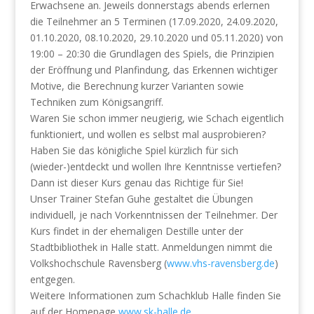
Erwachsene an. Jeweils donnerstags abends erlernen
die Teilnehmer an 5 Terminen (17.09.2020, 24.09.2020,
01.10.2020, 08.10.2020, 29.10.2020 und 05.11.2020) von
19:00 – 20:30 die Grundlagen des Spiels, die Prinzipien
der Eröffnung und Planfindung, das Erkennen wichtiger
Motive, die Berechnung kurzer Varianten sowie
T
echniken zum Königsangriff.
Waren Sie schon immer neugierig, wie Schach eigentlich
funktioniert, und wollen es selbst mal ausprobieren?
Haben Sie das königliche Spiel kürzlich für sich
(wieder-)entdeckt und wollen Ihre Kenntnisse vertiefen?
Dann ist dieser Kurs genau das Richtige für Sie!
Unser Trainer Stefan Guhe gestaltet die Übungen
individuell, je nach Vorkenntnissen der Teilnehmer. Der
Kurs findet in der ehemaligen Destille unter der
Stadtbibliothek in Halle statt. Anmeldungen nimmt die
Volkshochschule Ravensberg (
www.vhs-ravensberg.de
)
entgegen.
Weitere Informationen zum Schachklub Halle finden Sie
auf der Homepage
www.sk-halle.de
.