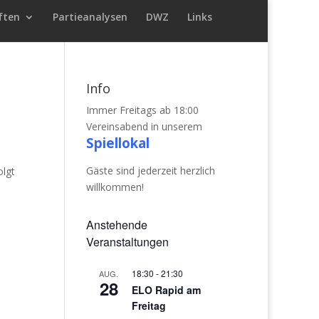
ften
Partieanalysen
DWZ
Links
Info
Immer Freitags ab 18:00
Vereinsabend in unserem
Spiellokal
Gäste sind jederzeit herzlich
olgt
willkommen!
Anstehende
Veranstaltungen
18:30
-
21:30
AUG.
28
ELO Rapid am
Freitag