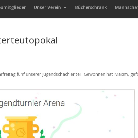
eumitglieder
Unser Verein
Bücherschrank
Mannscha
terteutopokal
freitag fünf unserer Jugendschachler teil. Gewonnen hat Maxim, gef