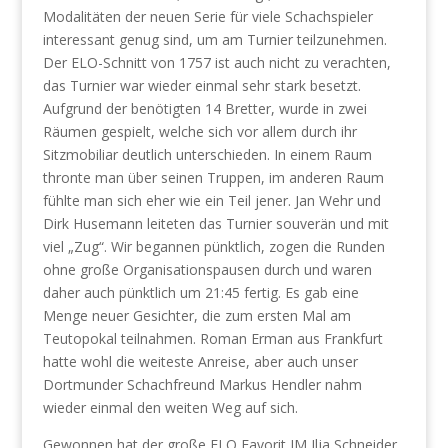
Modalitäten der neuen Serie für viele Schachspieler
interessant genug sind, um am Turnier teilzunehmen.
Der ELO-Schnitt von 1757 ist auch nicht zu verachten,
das Turnier war wieder einmal sehr stark besetzt.
Aufgrund der benötigten 14 Bretter, wurde in zwei
Räumen gespielt, welche sich vor allem durch ihr
Sitzmobiliar deutlich unterschieden. In einem Raum
thronte man über seinen Truppen, im anderen Raum
fühlte man sich eher wie ein Teil jener. Jan Wehr und
Dirk Husemann leiteten das Turnier souverän und mit
viel „Zug“. Wir begannen pünktlich, zogen die Runden
ohne große Organisationspausen durch und waren
daher auch pünktlich um 21:45 fertig. Es gab eine
Menge neuer Gesichter, die zum ersten Mal am
Teutopokal teilnahmen. Roman Erman aus Frankfurt
hatte wohl die weiteste Anreise, aber auch unser
Dortmunder Schachfreund Markus Hendler nahm
wieder einmal den weiten Weg auf sich.
Gewonnen hat der große ELO Favorit IM Ilja Schneider