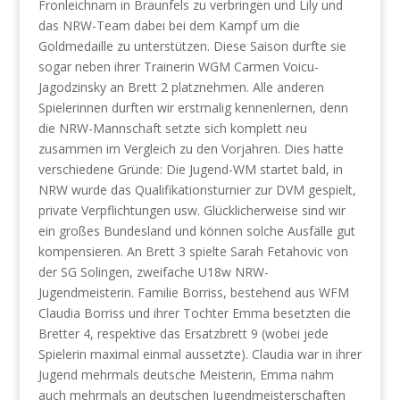
Fronleichnam in Braunfels zu verbringen und Lily und
das NRW-Team dabei bei dem Kampf um die
Goldmedaille zu unterstützen. Diese Saison durfte sie
sogar neben ihrer Trainerin WGM Carmen Voicu-
Jagodzinsky an Brett 2 platznehmen. Alle anderen
Spielerinnen durften wir erstmalig kennenlernen, denn
die NRW-Mannschaft setzte sich komplett neu
zusammen im Vergleich zu den Vorjahren. Dies hatte
verschiedene Gründe: Die Jugend-WM startet bald, in
NRW wurde das Qualifikationsturnier zur DVM gespielt,
private Verpflichtungen usw. Glücklicherweise sind wir
ein großes Bundesland und können solche Ausfälle gut
kompensieren. An Brett 3 spielte Sarah Fetahovic von
der SG Solingen, zweifache U18w NRW-
Jugendmeisterin. Familie Borriss, bestehend aus WFM
Claudia Borriss und ihrer Tochter Emma besetzten die
Bretter 4, respektive das Ersatzbrett 9 (wobei jede
Spielerin maximal einmal aussetzte). Claudia war in ihrer
Jugend mehrmals deutsche Meisterin, Emma nahm
auch mehrmals an deutschen Jugendmeisterschaften