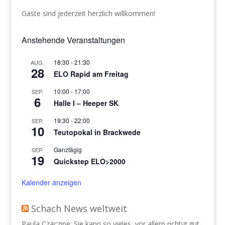
Gäste sind jederzeit herzlich willkommen!
Anstehende Veranstaltungen
18:30
-
21:30
AUG.
28
ELO Rapid am Freitag
10:00
-
17:00
SEP.
6
Halle I – Heeper SK
19:30
-
22:00
SEP.
10
Teutopokal in Brackwede
Ganztägig
SEP.
19
Quickstep ELO>2000
Kalender anzeigen
Schach News weltweit
Paula Czäczine: Sie kann so vieles, vor allem richtig gut